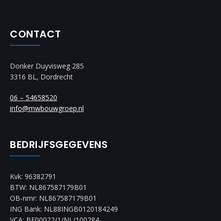
CONTACT
Donker Duyvisweg 285
3316 BL, Dordrecht
06 – 54658520
info@mwbouwgroep.nl
BEDRIJFSGEGEVENS
Kvk: 96382791
BTW: NL867587179B01
OB-nmr: NL867587179B01
ING Bank: NL88INGB0120184249
VCA: BE00022/1/NL/100284