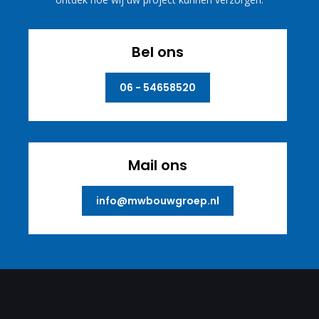
Bel ons
06 - 54658520
Mail ons
info@mwbouwgroep.nl