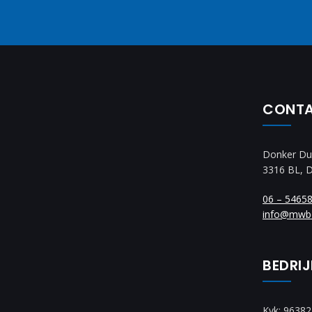
CONT
Donker Du
3316 BL, 
06 – 5465
info@mwb
BEDRI
Kvk: 9638