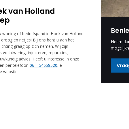
ek van Holland
oep
Beni
w woning of bedrijfspand in Hoek van Holland
oog en netjes! Bij ons bent u aan het
Neem dan 
ichting graag op zich nemen. Wij zijn
mogelijkh
 vochtwering, injecteren, reparaties,
ouwkundig advies. Heeft u interesse in onze
Vraag
en per telefoon
06 – 54658520
, e-
 website.