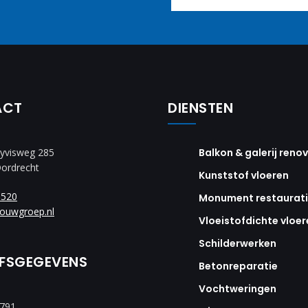
ACT
DIENSTEN
yvisweg 285
Balkon & galerij reno
Dordrecht
Kunststof vloeren
8520
Monument restaurat
ouwgroep.nl
Vloeistofdichte vloer
Schilderwerken
JFSGEGEVENS
Betonreparatie
Vochtweringen
2791