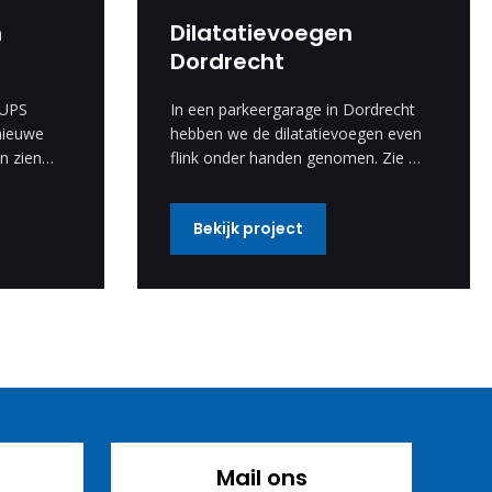
n
Dilatatievoegen
Dordrecht
 UPS
In een parkeergarage in Dordrecht
nieuwe
hebben we de dilatatievoegen even
n zien
flink onder handen genomen. Zie de
foto’s voor het proces en het
resultaat.
Bekijk project
Mail ons