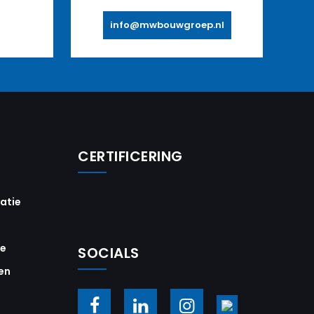
info@mwbouwgroep.nl
CERTIFICERING
vatie
ie
SOCIALS
en