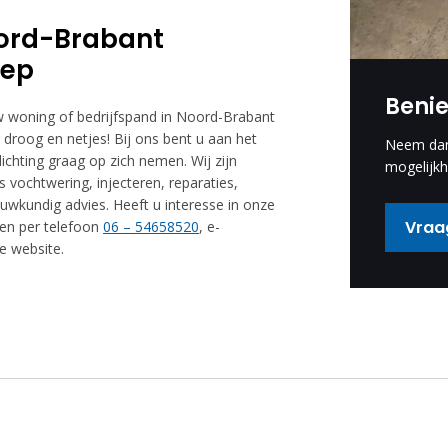
oord-Brabant
oep
Beni
uw woning of bedrijfspand in Noord-Brabant
oog en netjes! Bij ons bent u aan het
Neem dan 
ichting graag op zich nemen. Wij zijn
mogelijkh
 vochtwering, injecteren, reparaties,
ouwkundig advies. Heeft u interesse in onze
Vraag
en per telefoon
06 – 54658520
, e-
 website.