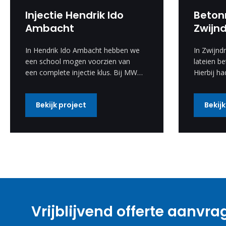
Injectie Hendrik Ido
Beton
Ambacht
Zwijn
In Hendrik Ido Ambacht hebben we
In Zwijnd
een school mogen voorzien van
lateien be
een complete injectie klus. Bij MW
Hierbij ha
Bouwgroep staan wij voor kwaliteit
aanvraag 
en vakmanschap.
verwerken
Bekijk project
Bekijk
Deze spec
uitgevoer
resultaat
Vrijblijvend offerte aanvr