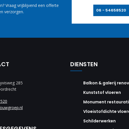
? Vraag vrijblijvend een offerte
06 - 54658520
n verzorgen.
ACT
DIENSTEN
yvisweg 285
Balkon & galerij reno
Dordrecht
Kunststof vloeren
8520
Monument restaurat
ouwgroep.nl
Vloeistofdichte vloer
Schilderwerken
JFSGEGEVENS