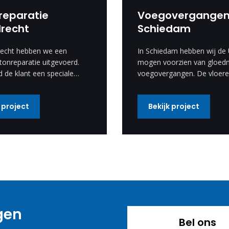
reparatie
Voegovergange
drecht
Schiedam
recht hebben we een
In Schiedam hebben wij de
tonreparatie uitgevoerd.
mogen voorzien van gloed
d de klant een speciale
voegovergangen. De vloere
om een motief te
er weer spik en span uit.
 in de betonreparatie.
 project
Bekijk project
iale wens hebben wij
d en is een enorm mooi
 geworden.
agen
Bel ons