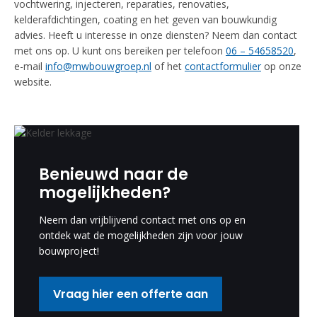
vochtwering, injecteren, reparaties, renovaties,
kelderafdichtingen, coating en het geven van bouwkundig
advies. Heeft u interesse in onze diensten? Neem dan contact
met ons op. U kunt ons bereiken per telefoon
06 – 54658520
,
e-mail
info@mwbouwgroep.nl
of het
contactformulier
op onze
website.
Benieuwd naar de
mogelijkheden?
Neem dan vrijblijvend contact met ons op en
ontdek wat de mogelijkheden zijn voor jouw
bouwproject!
Vraag hier een offerte aan