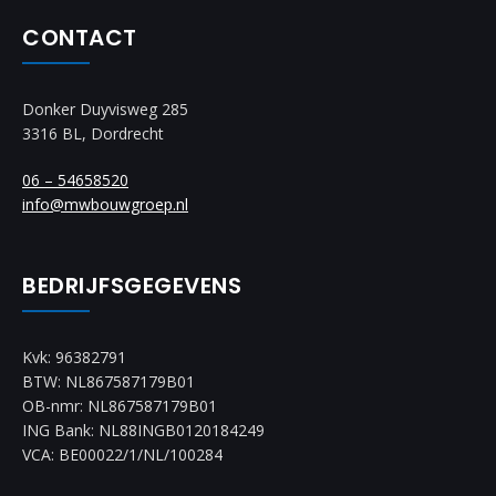
CONTACT
Donker Duyvisweg 285
3316 BL, Dordrecht
06 – 54658520
info@mwbouwgroep.nl
BEDRIJFSGEGEVENS
Kvk: 96382791
BTW: NL867587179B01
OB-nmr: NL867587179B01
ING Bank: NL88INGB0120184249
VCA: BE00022/1/NL/100284