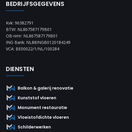
BEDRIJFSGEGEVENS
Kvk: 96382791
BTW: NL867587179B01
OB-nmr: NL867587179B01
ING Bank: NL88INGB0120184249
VCA: BE00022/1/NL/100284
DIENSTEN
Balkon & galerij renovatie
Kunststof vloeren
Monument restauratie
Vloeistofdichte vloeren
Schilderwerken