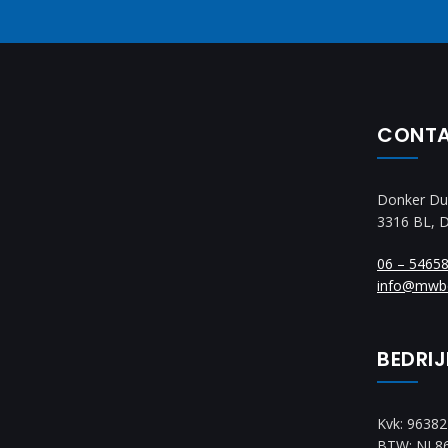
CONT
Donker Du
3316 BL, 
06 – 5465
info@mwb
BEDRI
Kvk: 9638
BTW: NL8