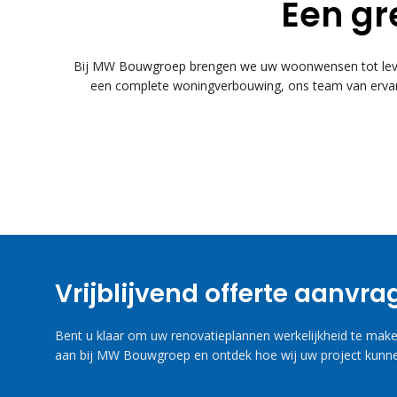
Een gr
Bij MW Bouwgroep brengen we uw woonwensen tot leven
een complete woningverbouwing, ons team van ervare
Vrijblijvend offerte aanvr
Bent u klaar om uw renovatieplannen werkelijkheid te maken
aan bij MW Bouwgroep en ontdek hoe wij uw project kunne