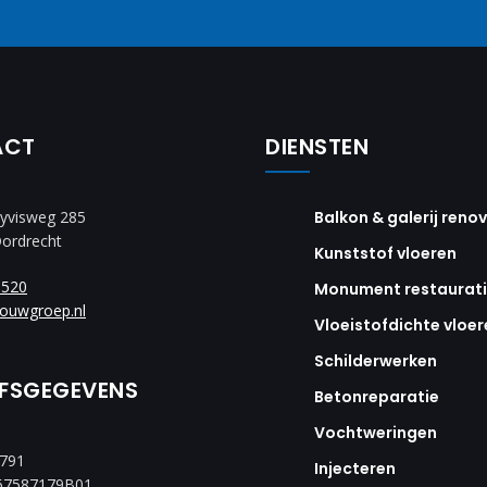
ACT
DIENSTEN
yvisweg 285
Balkon & galerij reno
Dordrecht
Kunststof vloeren
8520
Monument restaurat
ouwgroep.nl
Vloeistofdichte vloer
Schilderwerken
JFSGEGEVENS
Betonreparatie
Vochtweringen
2791
Injecteren
67587179B01