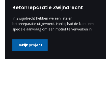
Betonreparatie Zwijndrecht
In Zwijndrecht hebben we een lateien
betonreparatie uitgevoerd. Hierbij had de klant een
speciale aanvraag om een motief te verwerken in
de betonreparatie. Deze speciale wens hebben wij
uitgevoerd en is een enorm mooi resultaat
Bekijk project
geworden.