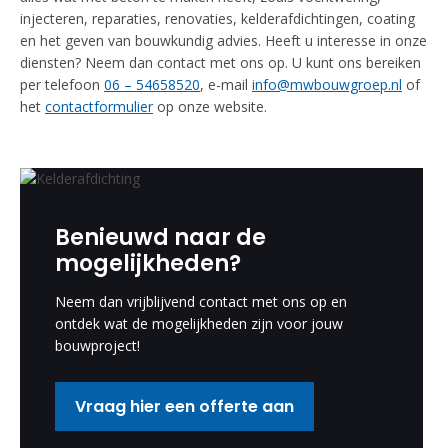
injecteren, reparaties, renovaties, kelderafdichtingen, coating
en het geven van bouwkundig advies. Heeft u interesse in onze
diensten? Neem dan contact met ons op. U kunt ons bereiken
per telefoon
06 – 54658520
, e-mail
info@mwbouwgroep.nl
of
het
contactformulier
op onze website.
Benieuwd naar de
mogelijkheden?
Neem dan vrijblijvend contact met ons op en
ontdek wat de mogelijkheden zijn voor jouw
bouwproject!
Vraag hier een offerte aan