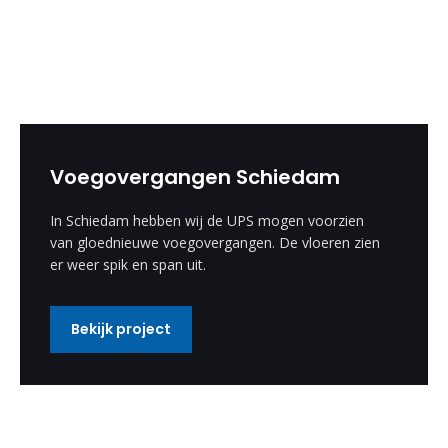
Voegovergangen Schiedam
In Schiedam hebben wij de UPS mogen voorzien
van gloednieuwe voegovergangen. De vloeren zien
er weer spik en span uit.
Bekijk project