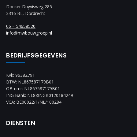
Donker Duyvisweg 285
3316 BL, Dordrecht
06 – 54658520
info@mwbouwgroep.nl
BEDRIJFSGEGEVENS
Kvk: 96382791
BTW: NL867587179B01
OB-nmr: NL867587179B01
ING Bank: NL88INGB0120184249
VCA: BE00022/1/NL/100284
DIENSTEN