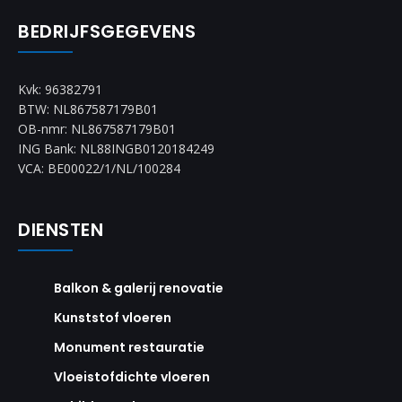
BEDRIJFSGEGEVENS
Kvk: 96382791
BTW: NL867587179B01
OB-nmr: NL867587179B01
ING Bank: NL88INGB0120184249
VCA: BE00022/1/NL/100284
DIENSTEN
Balkon & galerij renovatie
Kunststof vloeren
Monument restauratie
Vloeistofdichte vloeren