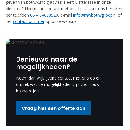
geven van bouwkundig advies. Heeft u interesse in onze
diensten? Neem dan contact met ons op. U kunt ons bereiken
per telefoon
06 – 54658520
, e-mail
info@mwbouwgroep.nl
of
het
contactformulier
op onze website.
Benieuwd naar de
mogelijkheden?
Neem dan vrijblijvend contact met ons op en
ontdek wat de mogelijkheden zijn voor jouw
bouwproject!
Vraag hier een offerte aan