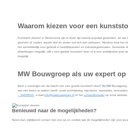
Waarom kiezen voor een kunststo
Kunststof vloeren in Heinenoord zijn in korte tijd razend populair geworden, en dat i
groeven of ‘naden’ waarin stof en ander vuil zich kan ophopen. Hierdoor kost het m
het aantrekkelijk voor gebruik in bedrijfspanden en industriegebouwen. Gemorste vlo
afwerkingen mogelijk: wilt u een gladde kunststof vloer of is een antislipvloer juist
mogelijk.
MW Bouwgroep als uw expert op h
Bent u overtuigd van de kracht van een goede kunststof vloer? Bij MW Bouwgroep ben
wat met beton te maken heeft, zoals vochtwering, injecteren, reparaties, renovati
– 54658520
, e-mail
info@mwbouwgroep.nl
of het
contactformulier
op onze website.
Benieuwd naar de mogelijkheden?
Neem dan vrijblijvend contact met ons op en ontdek wat de mogelijkheden zijn voor jou