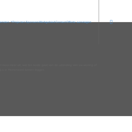
iensten
Projecten
Sponsors
Werkgebied
Contact
Offerte aanvragen
t mooi meer uit, wat ten koste gaat van de uitstraling van uw woning of
bij u in Heinenoord komen leggen.