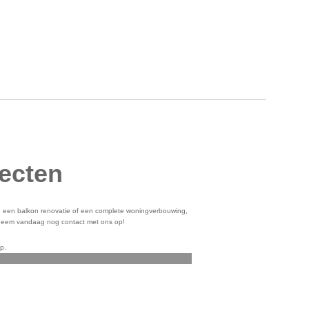
jecten
een balkon renovatie of een complete woningverbouwing,
n neem vandaag nog contact met ons op!