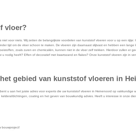
f vloer?
s niet voor niets. Wij zetten de belangrijkste voordelen van kunststof vloeren voor u op een rijtje:
inder tijd om de vloer schoon te maken. De vloeren zijn daarnaast slijtvast en hebben een lange
eistoffen, zoals zuren en chemicaliën, kunnen niet in de vloer zelf trekken. Hierdoor zullen er 
 wat u nodig heeft? Effen of decoratief met kwartszand en flakes? Onze kunststof vloeren zijn in ve
et gebied van kunststof vloeren in He
t u aan het juiste adres voor experts die uw kunststof vloeren in Heinenoord op vakkundige wijze
es, kelderafdichtingen, coating en het geven van bouwkundig advies. Heeft u interesse in onze 
w bouwproject!