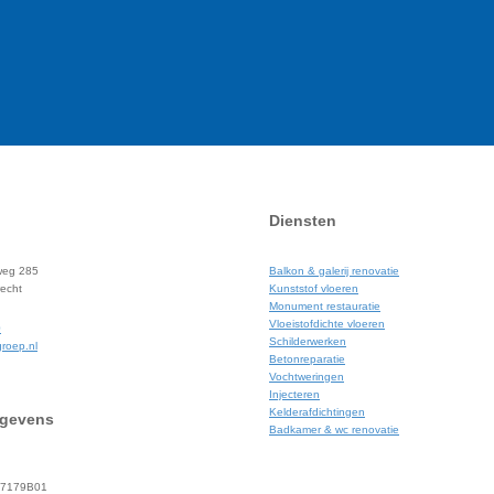
Diensten
weg 285
Balkon & galerij renovatie
echt
Kunststof vloeren
Monument restauratie
Vloeistofdichte vloeren
0
Schilderwerken
roep.nl
Betonreparatie
Vochtweringen
Injecteren
Kelderafdichtingen
egevens
Badkamer & wc renovatie
87179B01