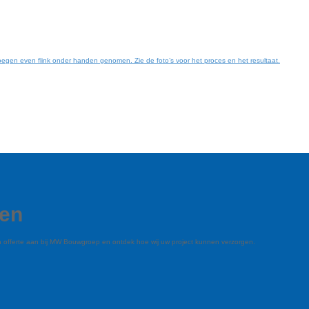
egen even flink onder handen genomen. Zie de foto’s voor het proces en het resultaat.
gen
en offerte aan bij MW Bouwgroep en ontdek hoe wij uw project kunnen verzorgen.