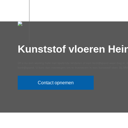
Kunststof vloeren He
Of u nu een woning hebt met spelende kinderen of een bedrijfspand waar dag in, dag 
bedrijfspand. U kunt dan overwegen om te investeren in een kunststof vloer. Bij MW
Contact opnemen