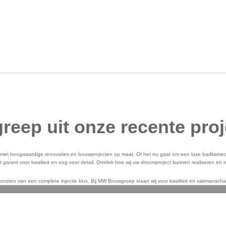
reep uit onze recente pro
et hoogwaardige renovaties en bouwprojecten op maat. Of het nu gaat om een luxe badkamer, 
garant voor kwaliteit en oog voor detail. Ontdek hoe wij uw droomproject kunnen realiseren e