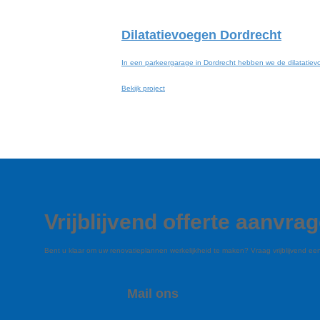
Dilatatievoegen Dordrecht
In een parkeergarage in Dordrecht hebben we de dilatatievo
Bekijk project
Vrijblijvend offerte aanvra
Bent u klaar om uw renovatieplannen werkelijkheid te maken? Vraag vrijblijvend e
Mail ons