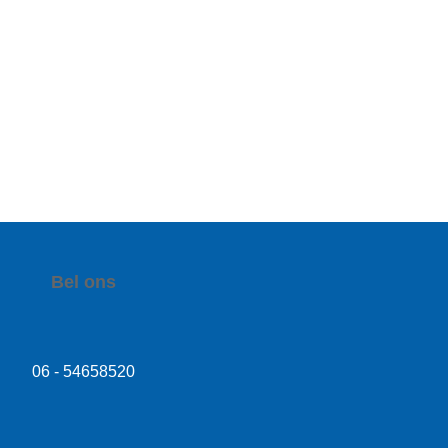
Bel ons
06 - 54658520