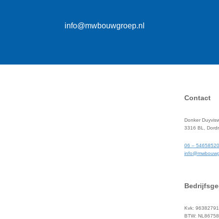
info@mwbouwgroep.nl
Contact
Donker Duyvis
3316 BL, Dordr
06 – 5465852
info@mwbouwg
Bedrijfsg
Kvk: 96382791
BTW: NL8675