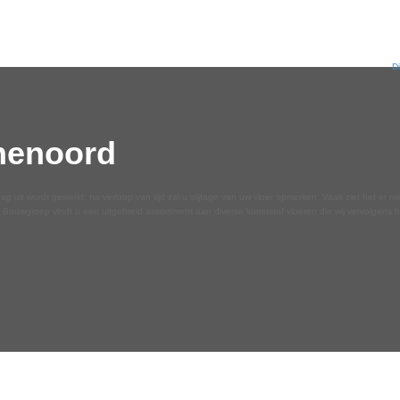
D
inenoord
uit wordt gewerkt: na verloop van tijd zal u slijtage van uw vloer opmerken. Vaak ziet het er nie
 Bouwgroep vindt u een uitgebreid assortiment aan diverse kunststof vloeren die wij vervolgens 