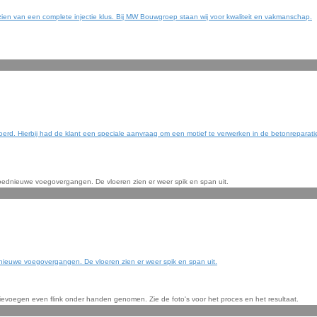
n van een complete injectie klus. Bij MW Bouwgroep staan wij voor kwaliteit en vakmanschap.
oerd. Hierbij had de klant een speciale aanvraag om een motief te verwerken in de betonreparat
euwe voegovergangen. De vloeren zien er weer spik en span uit.