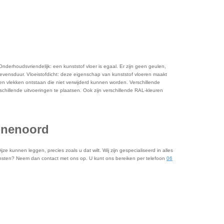
 Onderhoudsvriendelijk: een kunststof vloer is egaal. Er zijn geen geulen,
 levensduur. Vloeistofdicht: deze eigenschap van kunststof vloeren maakt
geen vlekken ontstaan die niet verwijderd kunnen worden. Verschillende
rschillende uitvoeringen te plaatsen. Ook zijn verschillende RAL-kleuren
inenoord
 kunnen leggen, precies zoals u dat wilt. Wij zijn gespecialiseerd in alles
diensten? Neem dan contact met ons op. U kunt ons bereiken per telefoon
06