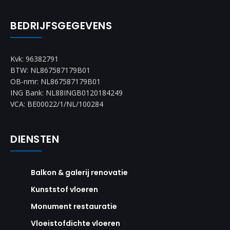
BEDRIJFSGEGEVENS
Kvk: 96382791
BTW: NL867587179B01
OB-nmr: NL867587179B01
ING Bank: NL88INGB0120184249
VCA: BE00022/1/NL/100284
DIENSTEN
Balkon & galerij renovatie
Kunststof vloeren
Monument restauratie
Vloeistofdichte vloeren