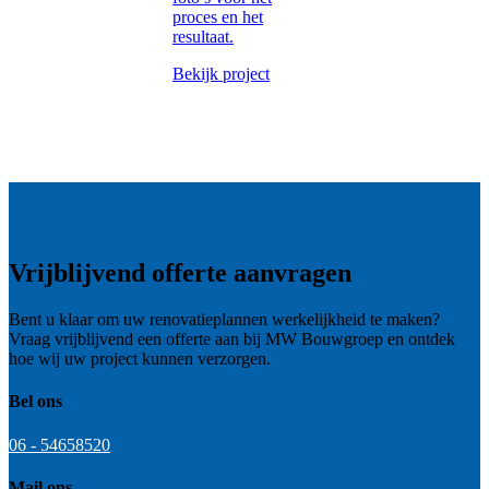
proces en het
resultaat.
Bekijk project
Vrijblijvend offerte aanvragen
Bent u klaar om uw renovatieplannen werkelijkheid te maken?
Vraag vrijblijvend een offerte aan bij MW Bouwgroep en ontdek
hoe wij uw project kunnen verzorgen.
Bel ons
06 - 54658520
Mail ons