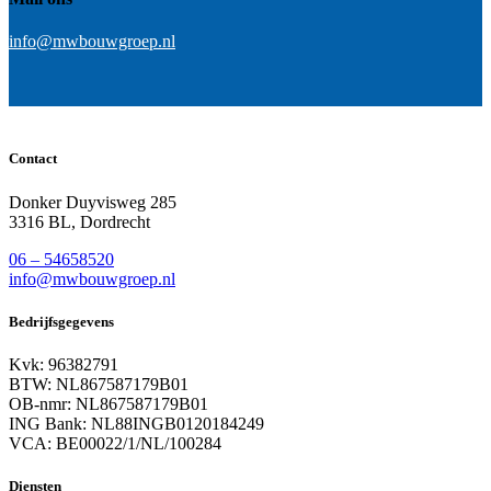
info@mwbouwgroep.nl
Contact
Donker Duyvisweg 285
3316 BL, Dordrecht
06 – 54658520
info@mwbouwgroep.nl
Bedrijfsgegevens
Kvk: 96382791
BTW: NL867587179B01
OB-nmr: NL867587179B01
ING Bank: NL88INGB0120184249
VCA: BE00022/1/NL/100284
Diensten