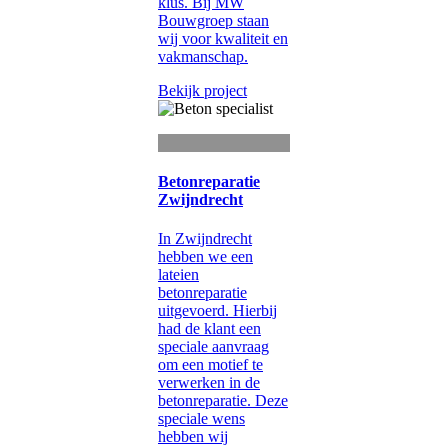
klus. Bij MW
Bouwgroep staan
wij voor kwaliteit en
vakmanschap.
Bekijk project
Betonreparatie
Zwijndrecht
In Zwijndrecht
hebben we een
lateien
betonreparatie
uitgevoerd. Hierbij
had de klant een
speciale aanvraag
om een motief te
verwerken in de
betonreparatie. Deze
speciale wens
hebben wij