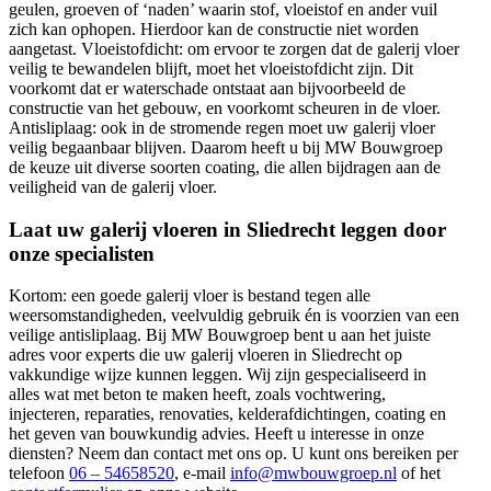
geulen, groeven of ‘naden’ waarin stof, vloeistof en ander vuil
zich kan ophopen. Hierdoor kan de constructie niet worden
aangetast. Vloeistofdicht: om ervoor te zorgen dat de galerij vloer
veilig te bewandelen blijft, moet het vloeistofdicht zijn. Dit
voorkomt dat er waterschade ontstaat aan bijvoorbeeld de
constructie van het gebouw, en voorkomt scheuren in de vloer.
Antisliplaag: ook in de stromende regen moet uw galerij vloer
veilig begaanbaar blijven. Daarom heeft u bij MW Bouwgroep
de keuze uit diverse soorten coating, die allen bijdragen aan de
veiligheid van de galerij vloer.
Laat uw galerij vloeren in Sliedrecht leggen door
onze specialisten
Kortom: een goede galerij vloer is bestand tegen alle
weersomstandigheden, veelvuldig gebruik én is voorzien van een
veilige antisliplaag. Bij MW Bouwgroep bent u aan het juiste
adres voor experts die uw galerij vloeren in Sliedrecht op
vakkundige wijze kunnen leggen. Wij zijn gespecialiseerd in
alles wat met beton te maken heeft, zoals vochtwering,
injecteren, reparaties, renovaties, kelderafdichtingen, coating en
het geven van bouwkundig advies. Heeft u interesse in onze
diensten? Neem dan contact met ons op. U kunt ons bereiken per
telefoon
06 – 54658520
, e-mail
info@mwbouwgroep.nl
of het