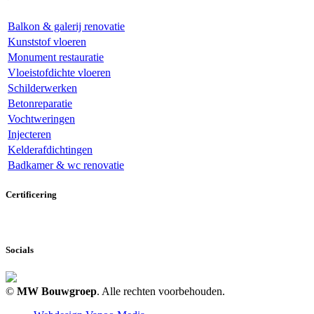
Balkon & galerij renovatie
Kunststof vloeren
Monument restauratie
Vloeistofdichte vloeren
Schilderwerken
Betonreparatie
Vochtweringen
Injecteren
Kelderafdichtingen
Badkamer & wc renovatie
Certificering
Socials
©
MW Bouwgroep
. Alle rechten voorbehouden.