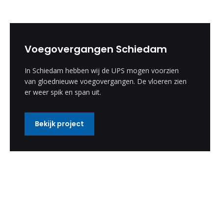
Voegovergangen Schiedam
In Schiedam hebben wij de UPS mogen voorzien
van gloednieuwe voegovergangen. De vloeren zien
er weer spik en span uit.
Bekijk project