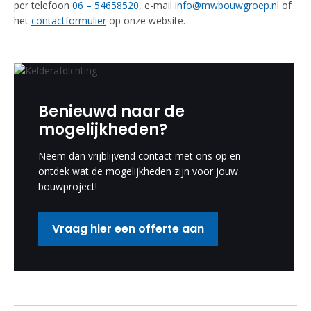
per telefoon
06 – 54658520
, e-mail
info@mwbouwgroep.nl
of
het
contactformulier
op onze website.
Benieuwd naar de
mogelijkheden?
Neem dan vrijblijvend contact met ons op en
ontdek wat de mogelijkheden zijn voor jouw
bouwproject!
Vraag hier een offerte aan