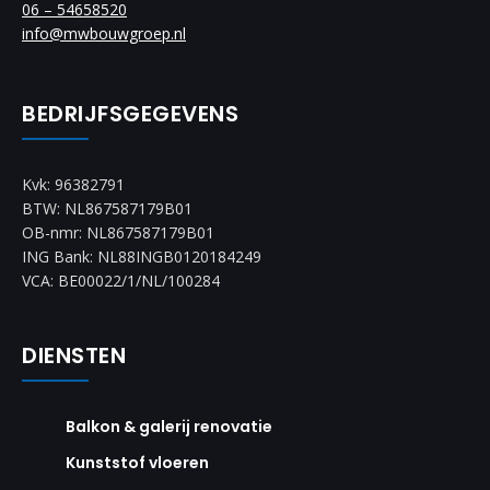
06 – 54658520
info@mwbouwgroep.nl
BEDRIJFSGEGEVENS
Kvk: 96382791
BTW: NL867587179B01
OB-nmr: NL867587179B01
ING Bank: NL88INGB0120184249
VCA: BE00022/1/NL/100284
DIENSTEN
Balkon & galerij renovatie
Kunststof vloeren