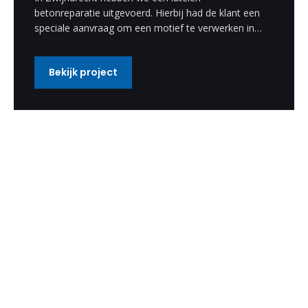
betonreparatie uitgevoerd. Hierbij had de klant een
speciale aanvraag om een motief te verwerken in
de betonreparatie. Deze speciale wens hebben wij
uitgevoerd en is een enorm mooi resultaat
Bekijk project
geworden.